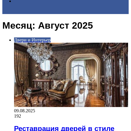
Search
Месяц:
Август 2025
for
Двери и Интерьер
09.08.2025
192
Реставрация дверей в стиле