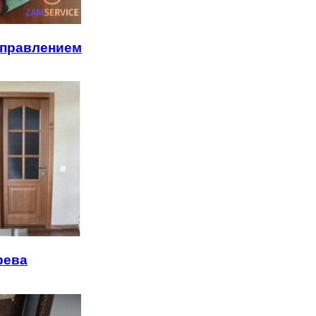
управлением
рева