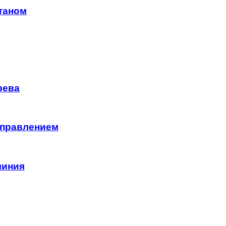
таном
рева
управлением
миния