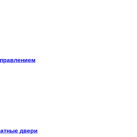
управлением
натные двери