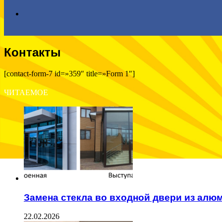
Search
Контакты
for
[contact-form-7 id=»359″ title=»Form 1″]
ЧИТАЕМОЕ
Замена стекла во входной двери из алю
22.02.2026