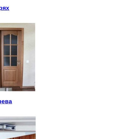
рях
рева