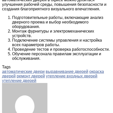
улучшения рабочей среды, повышения безопасности и
создания благоприятного визуального впечатления.
Подготовительные работы, включающие анализ
дверного проема и выбор необходимого
оборудования.
Монтаж фурнитуры и электромеханических
устройств.
Подключение системы управления и настройка
всех параметров работы.
Проведение тестов и проверка работоспособности.
Обучение персонала правилам эксплуатации и
обслуживания.
Tags
автоматические двери
выравнивание дверей
окраска
дверей
ремонт дверей
утепление входных дверей
утепление дверей
Facebook
Twitter
LinkedIn
Tumblr
Pinterest
Reddit
VKontakte
Odnoklassniki
Skype
WhatsApp
Telegram
Viber
Share
Print
via
Email