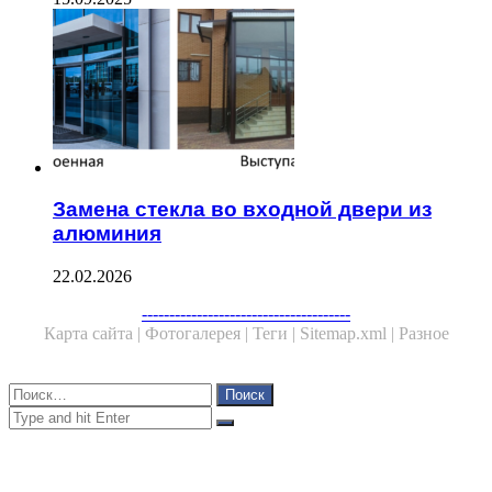
Замена стекла во входной двери из
алюминия
22.02.2026
Facebook
Twitter
WhatsApp
Telegram
--------------------------------------
Карта сайта |
Фотогалерея |
Теги |
Sitemap.xml |
Разное
Close
Найти:
Close
Search
for