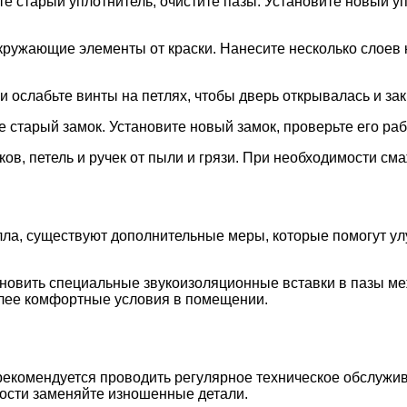
те старый уплотнитель, очистите пазы. Установите новый уп
кружающие элементы от краски. Нанесите несколько слоев 
 ослабьте винты на петлях, чтобы дверь открывалась и зак
 старый замок. Установите новый замок, проверьте его ра
в, петель и ручек от пыли и грязи. При необходимости см
лла, существуют дополнительные меры, которые помогут у
ановить специальные звукоизоляционные вставки в пазы ме
олее комфортные условия в помещении.
рекомендуется проводить регулярное техническое обслужив
мости заменяйте изношенные детали.