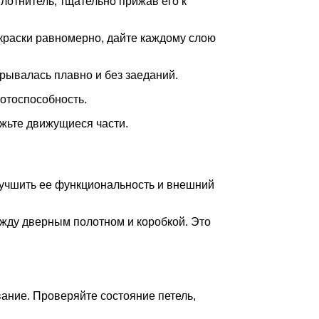
лотнитель, тщательно прижав его к
краски равномерно, дайте каждому слою
рывалась плавно и без заеданий.
ботоспособность.
ажьте движущиеся части.
лучшить ее функциональность и внешний
жду дверным полотном и коробкой. Это
ание. Проверяйте состояние петель,