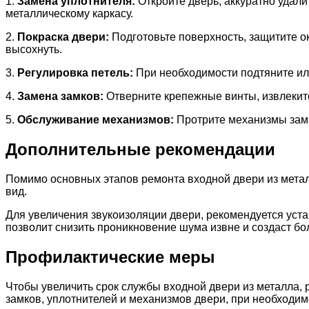
1.
Замена уплотнителя:
Откройте дверь, аккуратно удали
металлическому каркасу.
2.
Покраска двери:
Подготовьте поверхность, защитите о
высохнуть.
3.
Регулировка петель:
При необходимости подтяните или
4.
Замена замков:
Отверните крепежные винты, извлеките
5.
Обслуживание механизмов:
Протрите механизмы замко
Дополнительные рекомендации
Помимо основных этапов ремонта входной двери из мета
вид.
Для увеличения звукоизоляции двери, рекомендуется уст
позволит снизить проникновение шума извне и создаст б
Профилактические меры
Чтобы увеличить срок службы входной двери из металла, 
замков, уплотнителей и механизмов двери, при необходи