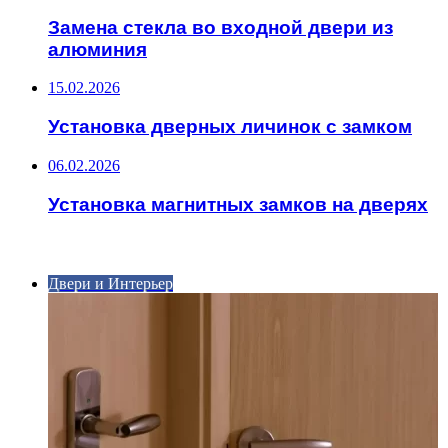
Замена стекла во входной двери из
алюминия
15.02.2026
Установка дверных личинок с замком
06.02.2026
Установка магнитных замков на дверях
ИНТЕРЕСНОЕ
Двери и Интерьер