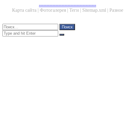
Facebook
Twitter
WhatsApp
Telegram
--------------------------------------
Карта сайта |
Фотогалерея |
Теги |
Sitemap.xml |
Разное
Close
Найти:
Close
Search
for