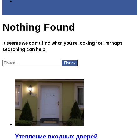
Search
Nothing Found
for
It seems we can’t find what you’re looking for. Perhaps
searching can help.
Найти:
ЧИТАЕМОЕ
Утепление входных дверей